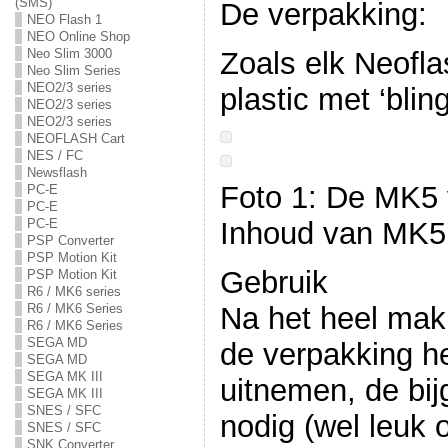
(SMS)
De verpakking:
NEO Flash 1
NEO Online Shop
Zoals elk Neofla
Neo Slim 3000
Neo Slim Series
NEO2/3 series
plastic met ‘bling
NEO2/3 series
NEO2/3 series
NEOFLASH Cart
NES / FC
Newsflash
Foto 1: De MK5 
PC-E
PC-E
PC-E
Inhoud van MK5
PSP Converter
PSP Motion Kit
Gebruik
PSP Motion Kit
R6 / MK6 series
Na het heel mak
R6 / MK6 Series
R6 / MK6 Series
SEGA MD
de verpakking he
SEGA MD
SEGA MK III
uitnemen, de bij
SEGA MK III
SNES / SFC
nodig (wel leuk 
SNES / SFC
SNK Converter