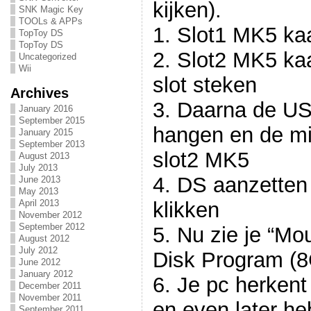
kijken).
SNK Magic Key
TOOLs & APPs
1. Slot1 MK5 kaa
TopToy DS
TopToy DS
2. Slot2 MK5 ka
Uncategorized
Wii
slot steken
Archives
3. Daarna de US
January 2016
September 2015
hangen en de min
January 2015
September 2013
slot2 MK5
August 2013
July 2013
4. DS aanzetten
June 2013
May 2013
klikken
April 2013
November 2012
September 2012
5. Nu zie je “M
August 2012
July 2012
Disk Program (
June 2012
January 2012
6. Je pc herken
December 2011
November 2011
en even later he
September 2011