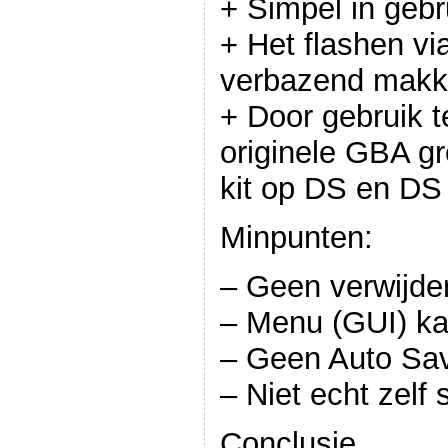
+ Simpel in gebr
+ Het flashen vi
verbazend makke
+ Door gebruik 
originele GBA gr
kit op DS en DS 
Minpunten:
– Geen verwijde
– Menu (GUI) ka
– Geen Auto Sav
– Niet echt zelf 
Conclusie