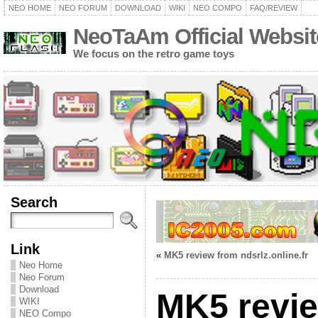
NEO HOME
NEO FORUM
DOWNLOAD
WIKI
NEO COMPO
FAQ/REVIEW
NeoTaAm Official Websit
We focus on the retro game toys
Search
Link
«
MK5 review from ndsrlz.online.fr
Neo Home
Neo Forum
Download
MK5 revi
WIKI
NEO Compo