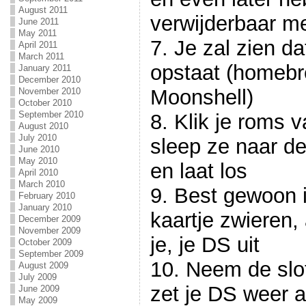
August 2011
verwijderbaar m
June 2011
May 2011
7. Je zal zien da
April 2011
March 2011
opstaat (homeb
January 2011
December 2010
Moonshell)
November 2010
October 2010
September 2010
8. Klik je roms 
August 2010
July 2010
sleep ze naar d
June 2010
May 2010
en laat los
April 2010
March 2010
9. Best gewoon i
February 2010
January 2010
kaartje zwieren, 
December 2009
November 2009
je, je DS uit
October 2009
September 2009
10. Neem de slo
August 2009
July 2009
zet je DS weer a
June 2009
May 2009