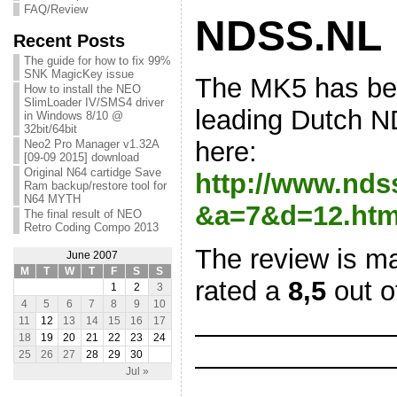
FAQ/Review
NDSS.NL
Recent Posts
The guide for how to fix 99%
SNK MagicKey issue
The MK5 has bee
How to install the NEO
SlimLoader IV/SMS4 driver
leading Dutch 
in Windows 8/10 @
32bit/64bit
here:
Neo2 Pro Manager v1.32A
[09-09 2015] download
Original N64 cartidge Save
http://www.ndss
Ram backup/restore tool for
N64 MYTH
&a=7&d=12.htm
The final result of NEO
Retro Coding Compo 2013
The review is m
June 2007
M
T
W
T
F
S
S
rated a
8,5
out o
1
2
3
4
5
6
7
8
9
10
11
12
13
14
15
16
17
———————
18
19
20
21
22
23
24
25
26
27
28
29
30
———————
Jul »