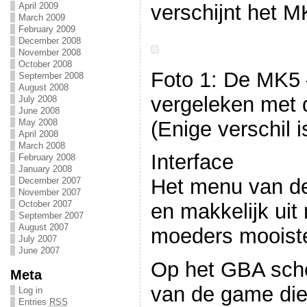
verschijnt het 
April 2009
March 2009
February 2009
December 2008
November 2008
October 2008
Foto 1: De MK5 
September 2008
August 2008
vergeleken met 
July 2008
June 2008
(Enige verschil i
May 2008
April 2008
March 2008
Interface
February 2008
January 2008
Het menu van de
December 2007
November 2007
October 2007
en makkelijk uit 
September 2007
August 2007
moeders mooist
July 2007
June 2007
Op het GBA sche
Meta
van de game die 
Log in
Entries
RSS