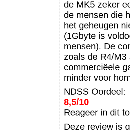
de MK5 zeker ee
de mensen die he
het geheugen nie
(1Gbyte is vold
mensen). De comp
zoals de R4/M3 
commerciëele g
minder voor ho
NDSS Oordeel:
8,5/10
Reageer in dit t
Deze review is 