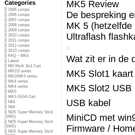
MK5 Review
Categories
2005 compo
De bespreking e
2006 compo
2007 compo
MK 5 (hetzelfde 
2008 compo
2009 compo
Ultraflash flashk
2010 compo
2011 compo
2012 compo
2013 compo
FAQ – MK5
Wat zit er in de 
Latest
MD Myth 3in1 Cart
MK5 Slot1 kaart
MK2/3 series
MK2/MK3 series
MK4 series
MK5 Slot2 USB 
MK4 series
MK5
MK5 GIGA Cart
USB kabel
N64
N64
NDS Super Memory Stick
MiniCD met win9
(SMS)
NDS Super Memory Stick
Firmware / Hom
(SMS)
NDS Super Memory Stick